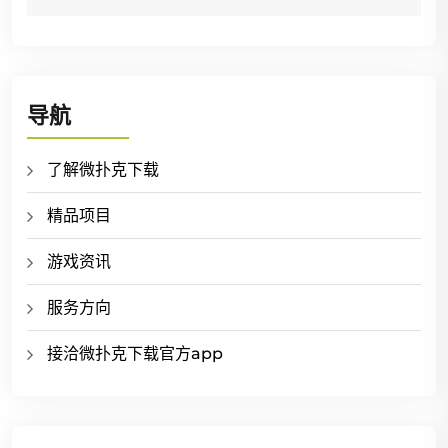
导航
了解微扑克下载
精品项目
游戏资讯
服务方向
接洽微扑克下载官方app