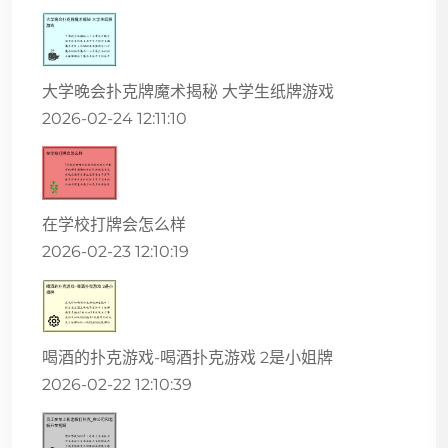
大学晚会扑克牌魔术揭秘 大学生纸牌游戏
2026-02-24 12:11:10
在学校打牌会怎么样
2026-02-23 12:10:19
喝酒的扑克游戏-喝酒扑克游戏 2是小姐牌
2026-02-22 12:10:39