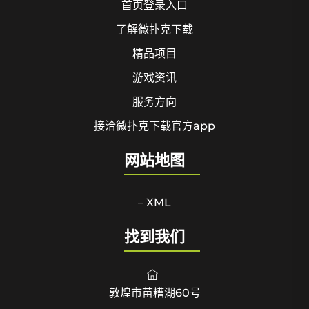
首页登录入口
了解微扑克下载
精品项目
游戏资讯
服务方向
接洽微扑克下载官方app
网站地图
– XML
找到我们
敦煌市苗糟湖60号