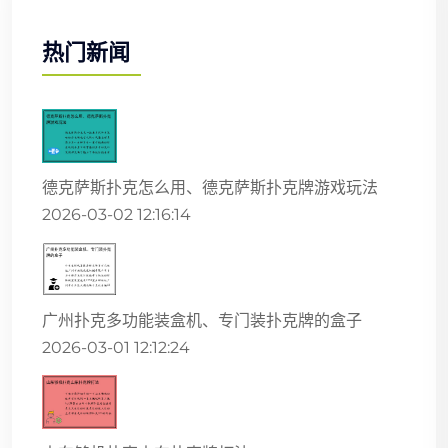
热门新闻
德克萨斯扑克怎么用、德克萨斯扑克牌游戏玩法
2026-03-02 12:16:14
广州扑克多功能装盒机、专门装扑克牌的盒子
2026-03-01 12:12:24