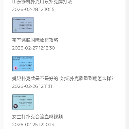
山东够机扑克山东扑克牌打法
2026-02-28 12:10:15
密室逃脱国际象棋攻略
2026-02-27 12:12:30
姚记扑克牌是不是好的_姚记扑克质量到底怎么样？
2026-02-26 12:11:11
女生打扑克会流血吗视频
2026-02-25 12:10:14