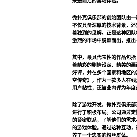
来最前沿的游戏体验。
微扑克俱乐部
的创始团队由一
不仅具备深厚的技术背景，还
着独到的见解。正是这种团队
激烈的市场中脱颖而出，推出
其中，最具代表性的作品包括
着精彩的剧情设定、精美的画
好评，并在多个国家和地区的
空传奇》，作为一款多人在线
用户粘性，还被业内评为年度
除了游戏开发，
微扑克俱乐部
进行了积极布局。公司通过定
的紧密联系，了解他们的需求
的游戏体验。通过这种互动，
养了一个忠实的粉丝群体。