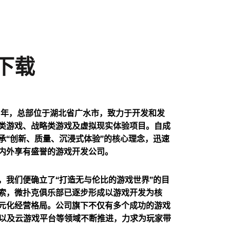
下载
10年，总部位于湖北省广水市，致力于开发和发
类游戏、战略类游戏及虚拟现实体验项目。自成
承“创新、质量、沉浸式体验”的核心理念，迅速
内外享有盛誉的游戏开发公司。
，我们便确立了“打造无与伦比的游戏世界”的目
索，
微扑克俱乐部
已逐步形成以游戏开发为核
元化经营格局。公司旗下不仅有多个成功的游戏
能以及云游戏平台等领域不断推进，力求为玩家带