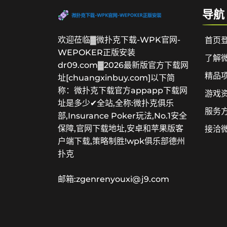
导航
欢迎莅临▓微扑克下载-WPK官网-
首页
WEPOKER正版安装
了解
dr09.com▓2026最新版官方下载网
精品
址[chuangxinbuy.com]以下简
称：微扑克下载官方appapp下载网
游戏
址是多少✔全站,全称:微扑克俱乐
服务
部,Insurance Poker玩法,No.1安全
保障,官网下载地址,安卓和苹果版客
接洽微
户端下载,策略制胜!wpk俱乐部德州
扑克
邮箱:zgenrenyouxi@j9.com