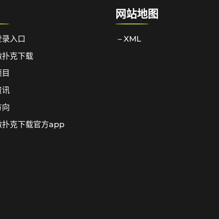
网站地图
登录入口
– XML
微扑克下载
项目
资讯
方向
扑克下载官方app