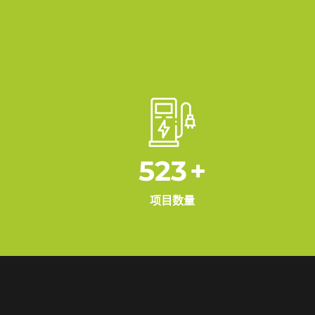
523
+
项目数量