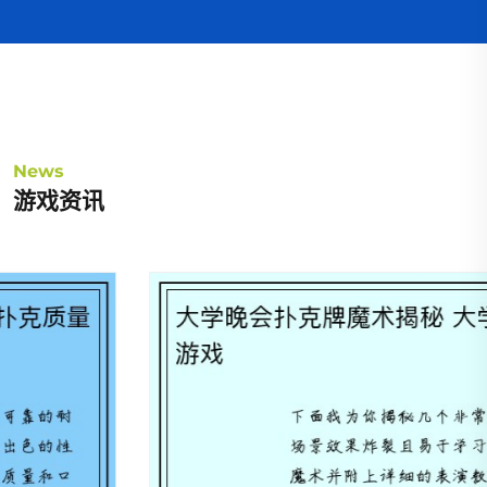
News
游戏资讯