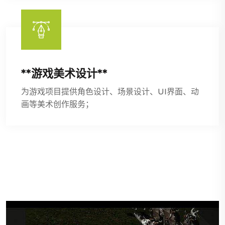
**游戏美术设计**
为游戏项目提供角色设计、场景设计、UI界面、动
画等美术创作服务；