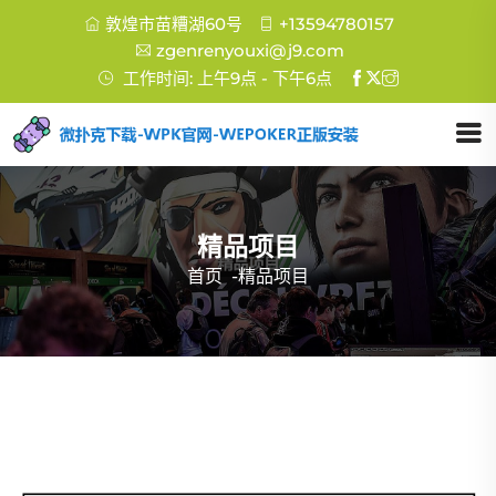
敦煌市苗糟湖60号
+13594780157
zgenrenyouxi@j9.com
工作时间: 上午9点 - 下午6点
精品项目
首页
-
精品项目
广州扑克多功能装盒机、专门装扑克牌的盒
子