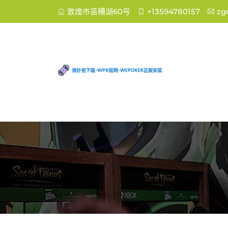
敦煌市苗糟湖60号
+13594780157
zg