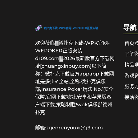
导航
欢迎莅临▓微扑克下载-WPK官网-
首页
WEPOKER正版安装
了解
dr09.com▓2026最新版官方下载网
精品
址[chuangxinbuy.com]以下简
称：微扑克下载官方appapp下载网
游戏
址是多少✔全站,全称:微扑克俱乐
服务
部,Insurance Poker玩法,No.1安全
保障,官网下载地址,安卓和苹果版客
接洽微
户端下载,策略制胜!wpk俱乐部德州
扑克
邮箱:zgenrenyouxi@j9.com