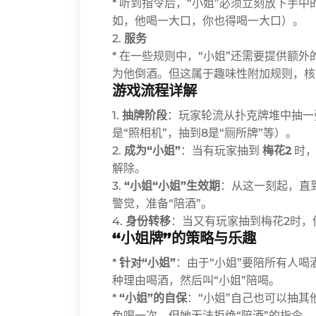
* 听到指令后，“小姐”必须立刻放下手
如，他喝一大口，你也得喝一大口）。
2.
服务
* 在一些规则中，“小姐”还需要提供额外
为他倒酒。但这属于趣味性附加规则，核
游戏流程详解
1.
抽牌阶段
：玩家轮流从扑克牌堆中抽一
是“照相机”，抽到8是“厕所牌”等）。
2.
成为“小姐”
：当有玩家抽到
梅花2
时，
解除。
3.
“小姐“小姐”生效期
：从这一刻起，直
警觉，准备“陪酒”。
4.
身份转移
：当又有玩家抽到梅花2时，他
“小姐牌”的策略与乐趣
*
针对“小姐”
：由于“小姐”要陪所有人
种理由喝酒，然后叫“小姐”陪喝。
*
“小姐”的自保
：“小姐”自己也可以抽其
免喝一次，但她无法拒绝“陪酒”的指令。