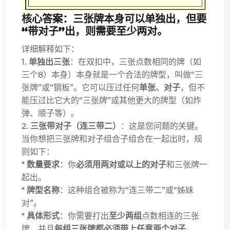
核心答案：三张牌本身可以单独出，但要
“带对子”出，则需要至少两对。
详细解释如下：
1.
单独出三张
：在双扣中，三张点数相同的牌（如
三个8）本身）本身就是一个合法的牌型，叫做“三
张牌”或“钢板”。它可以压过任何
单张、对子
，但不
能压过比它大的“三张牌”或其他更大的牌型（如炸
弹、顺子等）。
2.
三张带对子（连三带二）
：这是您问题的关键。
当你想把三张牌和对子组合子组合在一起出时，规
则如下：
*
数量要求
：你
必须用两对或以上的对子
和三张牌一
起出。
*
牌型名称
：这种组合被称为“连三带二”或“姊妹
对”。
*
具体形式
：你需要打出
至少两组
点数相连的三张
牌，并且
每组三张牌都必须带上任意两个对子
。