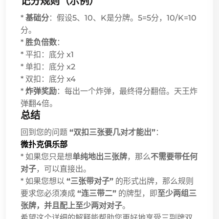
记分规则（示例）
*
基础分
：假设5、10、K是分牌。5=5分，10/K=10
分。
*
胜负倍数
：
* 平扣：底分 x1
* 单扣：底分 x2
* 双扣：底分 x4
*
炸弹奖励
：每出一个炸弹，最终得分翻倍。天王炸
弹翻4倍。
总结
回到您的问题
“双扣三张要几对才能出”
：
微扑克俱乐部
* 如果您只是想
单纯地出三张牌
，那么
不需要带任何
对子
，可以直接出。
* 如果您想以
“三张带对子”
的形式出牌，那么规则
要求您必须凑成
“连三带二”
的牌型，即
至少两组三
张牌，并且配上至少两对对子
。
希望这个详细的解释能帮助您更好地享受三副牌双