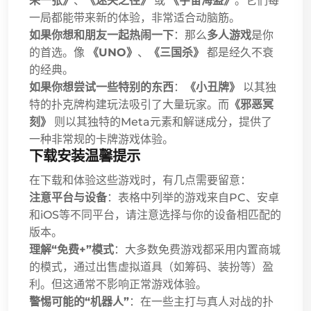
来一张》
、
《迷失之径》
或
《宇宙海盗》
。它们每
一局都能带来新的体验，非常适合动脑筋。
如果你想和朋友一起热闹一下
：那么
多人游戏
是你
的首选。像
《UNO》
、
《三国杀》
都是经久不衰
的经典。
如果你想尝试一些特别的东西
：
《小丑牌》
以其独
特的扑克牌构建玩法吸引了大量玩家。而
《邪恶冥
刻》
则以其独特的Meta元素和解谜成分，提供了
一种非常规的卡牌游戏体验。
下载安装温馨提示
在下载和体验这些游戏时，有几点需要留意：
注意平台与设备
：表格中列举的游戏来自PC、安卓
和iOS等不同平台，请注意选择与你的设备相匹配的
版本。
理解“免费+”模式
：大多数免费游戏都采用内置商城
的模式，通过出售虚拟道具（如筹码、装扮等）盈
利。但这通常不影响正常游戏体验。
警惕可能的“机器人”
：在一些主打与真人对战的扑