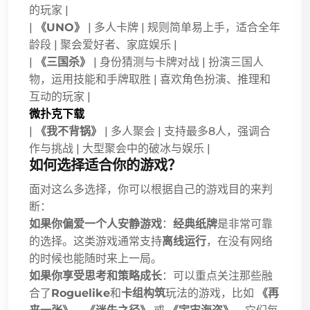
的玩家 |
|
《UNO》
| 多人卡牌 | 规则简单易上手，适合全年
龄段 | 聚会爱好者、家庭娱乐 |
|
《三国杀》
| 身份猜测与卡牌对战 | 扮演三国人
物，运用技能和手牌取胜 | 喜欢角色扮演、推理和
互动的玩家 |
微扑克下载
|
《我不背锅》
| 多人聚会 | 支持最多8人，强调合
作与挑战 | 大型聚会中的破冰与娱乐 |
如何选择适合你的游戏？
面对这么多选择，你可以根据自己的游戏目的来判
断：
如果你偏爱一个人安静游戏
：
经典纸牌
是非常可靠
的选择。这类游戏通常支持
离线运行
，在没有网络
的时候也能随时来上一局。
如果你享受思考和策略成长
：可以重点关注那些融
合了
Roguelike
和
卡组构筑
玩法的游戏，比如
《再