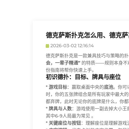
德克萨斯扑克怎么用、德克萨
2026-03-02 12:16:14
德克萨斯扑克是一款兼具技巧与策略的
会，一辈子精通”
的特质——规则本身不
份指南将帮你快速上手。
初识德扑：目标、牌具与座位
*
游戏目标
：赢取桌面中央的
底池
。你可
时，你的五张牌组合是所有玩家中最大的
都弃牌，此时无论你的底牌是什么，你都
*
牌具与人数
：游戏使用一副去掉大小王
其中6-9人局最为常见 。
*
关键座位与按钮
：理解座位是理解游戏