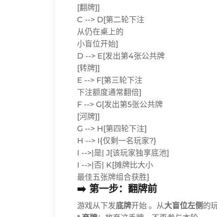
[翻牌]]
C --> D[第二轮下注
从仍在桌上的
小盲位开始]
D --> E[发出第4张公共牌
[转牌]]
E --> F[第三轮下注
下注额度通常翻倍]
F --> G[发出第5张公共牌
[河牌]]
G --> H[第四轮下注]
H --> I{仅剩一名玩家?}
I -->|是| J[该玩家独享底池]
I -->|否| K[摊牌比大小
最佳五张牌组合获胜]
➡️ 第一步：翻牌前
游戏从下发
底牌
开始 。从
大盲位左侧
的