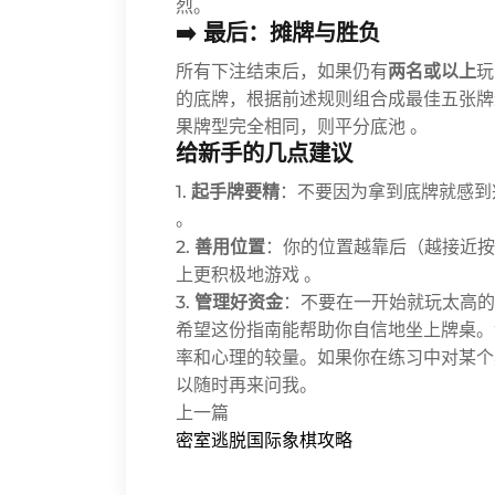
烈。
➡️ 最后：摊牌与胜负
所有下注结束后，如果仍有
两名或以上
玩
的底牌，根据前述规则组合成最佳五张牌
果牌型完全相同，则平分底池 。
给新手的几点建议
1.
起手牌要精
：不要因为拿到底牌就感到
。
2.
善用位置
：你的位置越靠后（越接近按
上更积极地游戏 。
3.
管理好资金
：不要在一开始就玩太高的
希望这份指南能帮助你自信地坐上牌桌。
率和心理的较量。如果你在练习中对某个
以随时再来问我。
上一篇
密室逃脱国际象棋攻略