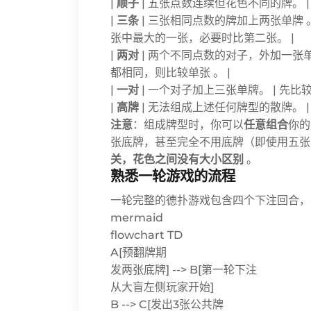
|
顺子
| 五张点数连续但花色不同的牌。 |
|
三条
| 三张相同点数的牌加上两张单牌 
张中最大的一张，必要时比第二张。 |
|
两对
| 两个不同点数的对子，外加一张
都相同，则比较单张 。 |
|
一对
| 一个对子加上三张单牌。 | 先
|
高牌
| 无法组成上述任何牌型的散牌。 |
注意
：组成牌型时，你可以
任意组合
你的
张底牌，甚至完全不用底牌（即使用五张
关，花色之间没有大小区别
。
熟悉一轮游戏的流程
一轮完整的德扑游戏包含四个下注回合，
mermaid
flowchart TD
A[预翻牌期
发两张底牌] --> B[第一轮下注
从大盲左侧玩家开始]
B --> C[发出3张公共牌