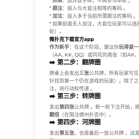
*
弃牌
：放弃这手牌，不再参与本轮 。
*
跟注
：投入与大盲注相等的筹码 。
*
加注
：投入多于当前所需跟注的筹码 。
* 如果前面无人加注，大盲位玩家可以选
轮）。
微扑克下载官方app
作为新手
：在这个阶段，建议你
玩得紧一
（AA, KK, QQ）或同花的高张（如AK
➡️ 第二步：翻牌圈
牌桌上会发出
三张
公共牌，所有玩家可见
针找到第一个仍在游戏的玩家）。除了之
注，将行动权传递 。
➡️ 第三步：转牌圈
发出
第四张
公共牌 。新一轮下注开始，
翻倍
（在限注德州扑克中）。
➡️ 第四步：河牌圈
发出
第五张
，也是最后一张公共牌 。这