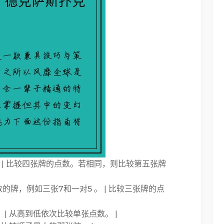
 | 比较四张牌的点数。若相同，则比较第五张牌
的牌，例如三张7和一对5 。 | 比较三张牌的点
 | 从高到低依次比较单张点数。 |