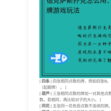
|
四条
| 四张相同点数的牌，例如四张8。
（起脚牌） 。 |
|
葫芦
| 三张相同点数的牌加一对其他点数
数。若相同，再比较对子的大小。 |
|
同花
| 五张同一花色但点数不连续的牌。