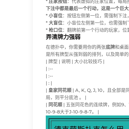
*
庄家按钮
：代表虚拟的庄家位置，每局
下注中都是最后一个行动，这是一个巨大
*
小盲位
：按钮左侧第一位，需强制下注
*
大盲位
：小盲位左侧第一位，也需强制
*
枪口位
：翻牌前第一个行动的玩家，位
弄清牌力强弱
在德扑中，你需要用你的两张
底牌
和桌面
是所有牌型从强到弱的排列，以及简单的
| 牌型 | 说明 | 大小比较技巧 |
| :--
| :--
| : |
|
皇家同花顺
| A, K, Q, J, 10
局，则平分底池 。 |
|
同花顺
| 五张同花色的连续牌，例如9、1
10-9-8大于J-10-9-8-7。 |