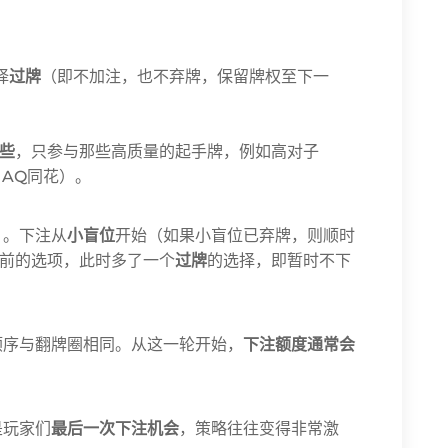
择
过牌
（即不加注，也不弃牌，保留牌权至下一
些
，只参与那些高质量的起手牌，例如高对子
、AQ同花）。
 。下注从
小盲位
开始（如果小盲位已弃牌，则顺时
前的选项，此时多了一个
过牌
的选择，即暂时不下
顺序与翻牌圈相同。从这一轮开始，
下注额度通常会
是玩家们
最后一次下注机会
，策略往往变得非常激