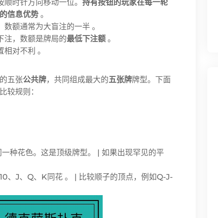
按顺时针方向移动一位。
持有按钮的玩家在每一轮
的信息优势
。
，数额通常为大盲注的一半 。
下注，数额是牌局的
最低下注额
。
置相对不利 。
的五张
公共牌
，共同组成最大的
五张牌
牌型。下面
比较规则：
，且全部是同一种花色。这是顶级牌型。 | 如果出现罕见的平
0、J、Q、K同花 。 | 比较顺子的顶点，例如Q-J-