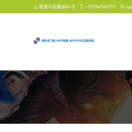
敦煌市苗糟湖60号
+13594780157
zg