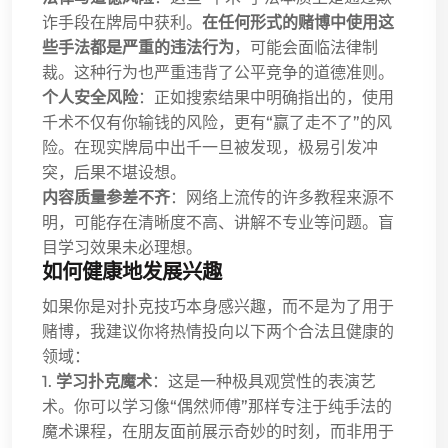
诈手段在牌局中获利。
在任何形式的赌博中使用这
些手法都是严重的违法行为
，可能会面临法律制
裁。这种行为也严重违背了公平竞争的道德准则。
个人安全风险
：正如搜索结果中明确指出的，使用
千术不仅有你输钱的风险，更有“赢了走不了”的风
险。在现实牌局中出千一旦被发现，极易引发冲
突，后果不堪设想。
内容质量参差不齐
：网络上流传的许多教程来源不
明，可能存在清晰度不高、讲解不专业等问题。盲
目学习效果未必理想。
如何健康地发展兴趣
如果你是对扑克技巧本身感兴趣，而不是为了用于
赌博，我建议你将热情投向以下两个合法且健康的
领域：
1.
学习扑克魔术
：这是一种极具观赏性的表演艺
术。你可以学习像“偶然师傅”那样专注于纯手法的
魔术课程，在朋友面前展示奇妙的时刻，而非用于