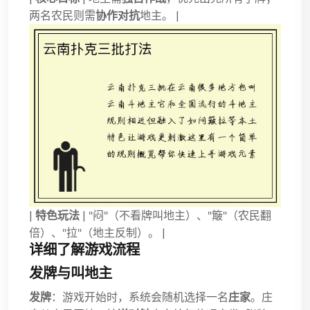
两名农民则需
协作对抗
地主。 |
|
特色玩法
| "闷"（不看牌叫地主）、"簸"（农民翻
倍）、"拉"（地主反制）。 |
详细了解游戏流程
发牌与叫地主
发牌
：游戏开始时，系统会随机选择一名
庄家
。庄