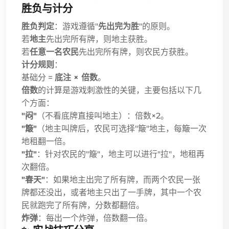
胜负与计分
胜负判定
：游戏遵循"
先出完为胜
"的原则。
若
地主
先出完所有牌，则地主获胜。
若
任意一名农民
先出完所有牌，则农民方获胜。
计分规则
：
基础分 =
底注 × 倍数
。
倍数
的计算是游戏刺激性的关键，主要包括以下几
个方面：
"闷"
（不看底牌直接叫地主）：倍数×2。
"簸"
（地主叫牌后，农民可选择"簸"地主，每簸一次
地租翻一倍。
"拉"
：针对农民的"簸"，地主可以进行"拉"，地租再
次翻倍。
"春天"
：如果地主出完了所有牌，而两个农民一张
牌都还没出，或者地主只出了一手牌，其中一个农
民就跑完了所有牌，分数都翻倍。
炸弹
：每出一个炸弹，倍数翻一倍。