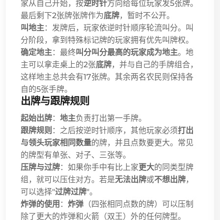
家从自己开始，按
逆时针
方向给每位玩家发5张牌。
最后剩下2张牌张牌作为
底牌
，暂时不公开。
叫地主
：发牌后，玩家依逆时针顺序轮流叫分。叫
分阶段，拿到特殊标记牌的玩家拥有优先叫牌权。
确定地主
：最终
叫分叫分最高的玩家成为地主
。地
主可以拿走桌上的2张
底牌
，并与自己的手牌组合，
这样地主总共会有17张牌。其余两名农民则保持各
自的5张手牌。
出牌与跟牌规则
起始出牌
：
地主
负责打出第一手牌。
跟牌规则
：之后按逆时针顺序，其他玩家必须
打出
与领头玩家相同数量
的牌，并且点数要更大。常见
的牌型有单张、对子、三张等。
压牌与过牌
：如果你手中有比上家
更大
的同类型牌
组，就可以压住对方。若是
无法出牌
或
不想出牌
，
可以选择"
过牌过牌
"。
炸弹的使用
：
炸弹
（四张相同点数的牌）可以压制
除了更大的炸弹和火箭（双王）外的任何牌型。