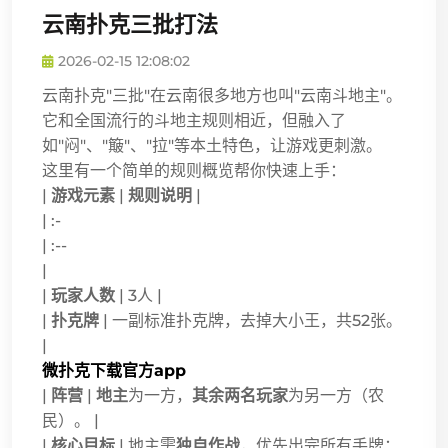
云南扑克三批打法
2026-02-15 12:08:02
云南扑克"三批"在云南很多地方也叫"云南斗地主"。
它和全国流行的斗地主规则相近，但融入了
如"闷"、"簸"、"拉"等本土特色，让游戏更刺激。
这里有一个简单的规则概览帮你快速上手：
|
游戏元素
|
规则说明
|
| :-
| :--
|
|
玩家人数
| 3人 |
|
扑克牌
| 一副标准扑克牌，去掉大小王，共52张。
|
微扑克下载官方app
|
阵营
|
地主
为一方，
其余两名玩家
为另一方（农
民）。 |
|
核心目标
| 地主需
独自作战
，优先出完所有手牌；