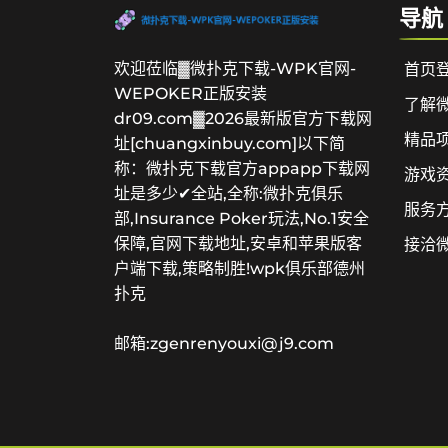
导航
欢迎莅临▓微扑克下载-WPK官网-
首页
WEPOKER正版安装
了解
dr09.com▓2026最新版官方下载网
精品
址[chuangxinbuy.com]以下简
称：微扑克下载官方appapp下载网
游戏
址是多少✔全站,全称:微扑克俱乐
服务
部,Insurance Poker玩法,No.1安全
保障,官网下载地址,安卓和苹果版客
接洽微
户端下载,策略制胜!wpk俱乐部德州
扑克
邮箱:zgenrenyouxi@j9.com