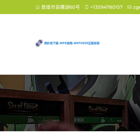
敦煌市苗糟湖60号
+13594780157
zg