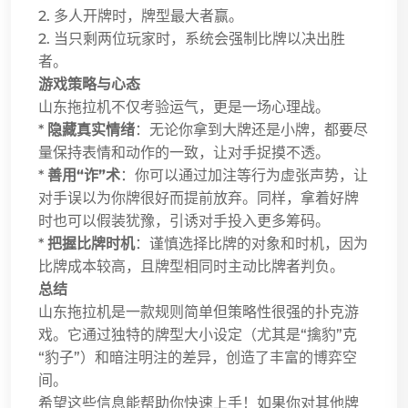
2. 多人开牌时，牌型最大者赢。
2. 当只剩两位玩家时，系统会强制比牌以决出胜
者。
游戏策略与心态
山东拖拉机不仅考验运气，更是一场心理战。
*
隐藏真实情绪
：无论你拿到大牌还是小牌，都要尽
量保持表情和动作的一致，让对手捉摸不透。
*
善用“诈”术
：你可以通过加注等行为虚张声势，让
对手误以为你牌很好而提前放弃。同样，拿着好牌
时也可以假装犹豫，引诱对手投入更多筹码。
*
把握比牌时机
：谨慎选择比牌的对象和时机，因为
比牌成本较高，且牌型相同时主动比牌者判负。
总结
山东拖拉机是一款规则简单但策略性很强的扑克游
戏。它通过独特的牌型大小设定（尤其是“擒豹”克
“豹子”）和暗注明注的差异，创造了丰富的博弈空
间。
希望这些信息能帮助你快速上手！如果你对其他牌