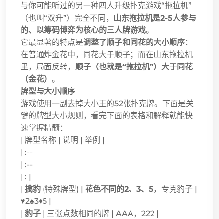
与你可能听过的另一种四人升级扑克游戏“拖拉机”
（也叫“双升”）完全不同，
山东拖拉机是2-5人参与
的、以筹码博弈为核心的三人牌游戏
。
它最显著的特点是
调整了顺子和同花的大小顺序
：
在普通炸金花中，同花大于顺子；而在山东拖拉机
里，局面反转，
顺子（也就是“拖拉机”）大于同花
（金花）
。
牌型与大小顺序
游戏使用一副去掉大小王的52张扑克牌。下面是关
键的牌型大小规则，看完下面的表格和解释就能快
速掌握精髓：
| 牌型名称 | 说明 | 举例 |
| :--
| :--
| : |
|
擒豹
(特殊牌型) |
花色不同的2、3、5
，专克豹子 |
♥2♠3♦5 |
|
豹子
| 三张点数相同的牌 | AAA，222 |