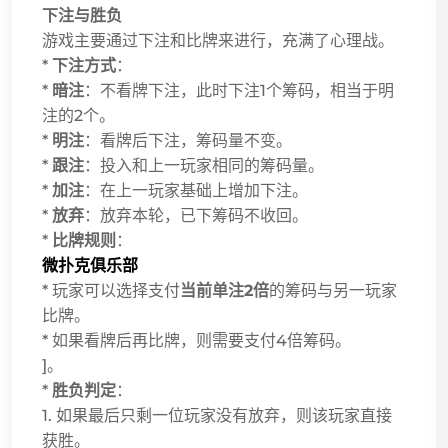
下注与胜负
游戏主要通过下注和比牌来进行，充满了心理战。
*
下注方式
：
*
暗注
：不看牌下注，此时下注1个筹码，相当于明
注的2个。
*
明注
：看牌后下注，筹码量不变。
*
跟注
：投入和上一玩家相同的筹码量。
*
加注
：在上一玩家基础上增加下注。
*
放弃
：放弃本轮，已下筹码不收回。
*
比牌规则
：
微扑克俱乐部
* 玩家可以选择支付
当前单注2倍
的筹码与另一玩家
比牌。
* 如果看牌后再比牌，则需要支付4倍筹码。
]。
*
胜负判定
：
1. 如果最后只剩一位玩家没有放弃，则该玩家直接
获胜。