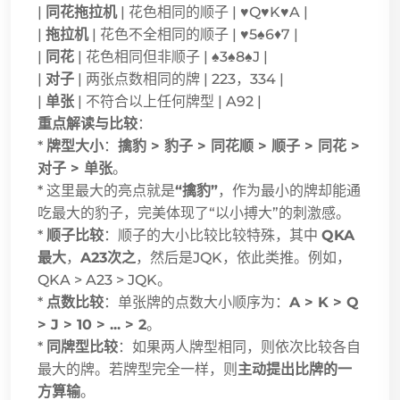
|
同花拖拉机
| 花色相同的顺子 | ♥Q♥K♥A |
|
拖拉机
| 花色不全相同的顺子 | ♥5♠6♦7 |
|
同花
| 花色相同但非顺子 | ♠3♠8♠J |
|
对子
| 两张点数相同的牌 | 223，334 |
|
单张
| 不符合以上任何牌型 | A92 |
重点解读与比较
：
*
牌型大小
：
擒豹 > 豹子 > 同花顺 > 顺子 > 同花 >
对子 > 单张
。
* 这里最大的亮点就是
“擒豹”
，作为最小的牌却能通
吃最大的豹子，完美体现了“以小搏大”的刺激感。
*
顺子比较
：顺子的大小比较比较特殊，其中
QKA
最大
，
A23次之
，然后是JQK，依此类推。例如，
QKA > A23 > JQK。
*
点数比较
：单张牌的点数大小顺序为：
A > K > Q
> J > 10 > ... > 2
。
*
同牌型比较
：如果两人牌型相同，则依次比较各自
最大的牌。若牌型完全一样，则
主动提出比牌的一
方算输
。