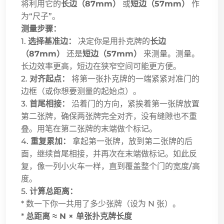
将利用它的
长边（87mm）
或
短边（57mm）
作
为“尺子”。
测量步骤：
1.
选择基准边：
决定你是用扑克牌的
长边
（87mm）
还是
短边（57mm）
来测量。测量。
长边效率更高，短边在狭窄空间可能更方便。
2.
对齐起点：
将第一张扑克牌的一端紧紧对准门的
边框（或你想要测量的起始点）。
3.
首尾相接：
沿着门的方向，紧挨着第一张牌放置
第二张牌，确保两张牌完全对齐，没有缝隙也不重
叠。用笔在第二张牌的末端做个标记。
4.
重复累加：
拿起第一张牌，放到第二张牌的后
面，继续首尾相接，并再次在末端做标记。如此反
复，像一列小火车一样，直到覆盖整个门的宽度/高
度。
5.
计算总距离：
* 数一下你一共用了多少张牌（设为 N 张）。
*
总距离 ≈ N × 单张扑克牌长度