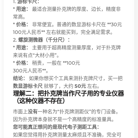
1.
游标卡尺：
*
用途：
最适合测量扑克牌的厚度、边长，精度非
常高。
*
价格：
非常便宜。普通的数显游标卡尺在 **30元
100元人民币** 左右就能买到，完全满足需求。
2.
螺旋测微器（千分尺）：
*
用途：
主要用于超高精度测量厚度，对于扑克牌
来说有点“大材小用”。
*
价格：
稍贵，一般在 **100元
300元人民币**。
结论：
如果你想买个工具来测扑克牌尺寸，买一把
数显游标卡尺
就够了，大约
50元
左右。
理解二：把扑克牌当作尺子用的专业仪器
（这种仪器不存在）
市面上
没有
一种名为“扑克牌测距仪”的专门设备。
因为扑克牌本身就不是一个高精度的标准量具。
您可能真正想问的是现代电子测距工具：
如果您觉得用扑克牌测量太麻烦且不准确，完全可