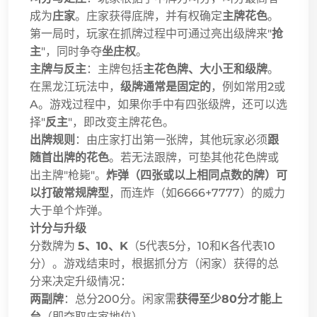
成为
庄家
。庄家获得底牌，并有权确定
主牌花色
。
第一局时，玩家在抓牌过程中可通过亮出级牌来"
抢
主
"，同时争夺
坐庄权
。
主牌与反主
：主牌包括
主花色牌、大小王和级牌
。
在黑龙江玩法中，
级牌通常是固定的
，例如常用2或
A。游戏过程中，如果你手中有四张级牌，还可以选
择"
反主
"，即改变主牌花色。
出牌规则
：由庄家打出第一张牌，其他玩家必须
跟
随首出牌的花色
。若无法跟牌，可垫其他花色牌或
出主牌"枪毙"。
炸弹（四张或以上相同点数的牌）可
以打破常规牌型
，而连炸（如6666+7777）的威力
大于单个炸弹。
计分与升级
分数牌为
5、10、K
（5代表5分，10和K各代表10
分）。游戏结束时，根据抓分方（闲家）获得的总
分来决定升级情况：
两副牌
：总分200分。闲家需
获得至少80分才能上
台
（即夺取庄家地位）。