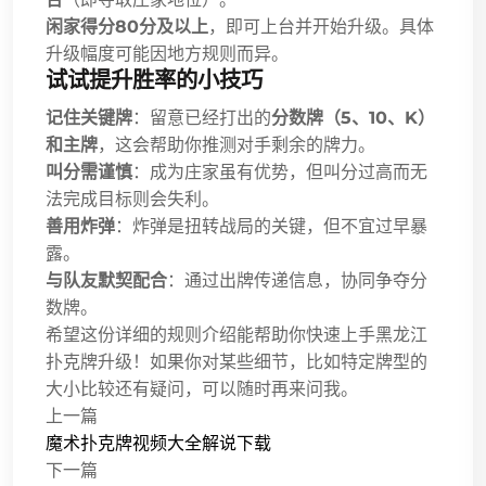
闲家得分80分及以上
，即可上台并开始升级。具体
升级幅度可能因地方规则而异。
试试提升胜率的小技巧
记住关键牌
：留意已经打出的
分数牌（5、10、K）
和主牌
，这会帮助你推测对手剩余的牌力。
叫分需谨慎
：成为庄家虽有优势，但叫分过高而无
法完成目标则会失利。
善用炸弹
：炸弹是扭转战局的关键，但不宜过早暴
露。
与队友默契配合
：通过出牌传递信息，协同争夺分
数牌。
希望这份详细的规则介绍能帮助你快速上手黑龙江
扑克牌升级！如果你对某些细节，比如特定牌型的
大小比较还有疑问，可以随时再来问我。
上一篇
魔术扑克牌视频大全解说下载
下一篇