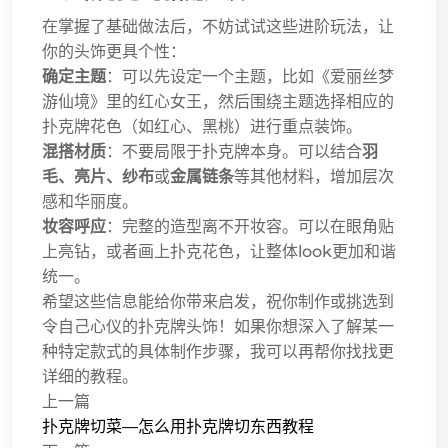
在掌握了基础做法后，不妨试试这些进阶玩法，让
你的头饰更具个性：
确定主题
：可以先设定一个主题，比如《爱丽丝梦
游仙境》里的红心女王，然后围绕主题选择相应的
扑克牌花色（如红心、黑桃）进行重点装饰。
混搭材质
：不要局限于扑克牌本身。可以结合
羽
毛、亮片、纱布
或
金属链条
等其他材料，增加层次
感和华丽度。
妆容呼应
：完整的造型离不开妆容。可以在眼角贴
上亮钻，或者画上扑克花色，让整体look更加和谐
统一。
希望这些信息能给你带来启发，祝你制作或挑选到
令自己心仪的扑克牌头饰！如果你想深入了解某一
种特定款式的具体制作步骤，我可以再帮你找找更
详细的教程。
上一篇
扑克牌切菜—怎么用扑克牌切东西教程