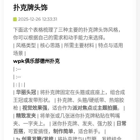
扑克牌头饰
2025-12-26 12:33:31
下面这个表格梳理了三种主要的扑克牌头饰风格，
你可以根据自己的需求和动手能力来选择。
| 风格类型 | 核心思路 | 所需主要材料 | 特点与适用
场景 |
wpk俱乐部德州扑克
| :--
| :--
| : | : |
|
华丽头冠
| 将扑克牌固定在头箍或底座上，组合成
王冠或发带形状。 | 扑克牌、头箍/硬纸带、热熔胶
枪 |
视觉效果强
，适合作为
派对焦点
或
主题拍摄
。 |
|
精致发夹
| 将单张或几张迷你扑克牌粘贴在鸭嘴
夹、一字夹上。 | 迷你扑克牌、发夹、强力胶 |
日常
百搭
，可爱搞怪，
制作简单
，适合新手。 |
|
✨ 创意发簪/发梳
| 将扑克牌与U型簪、发梳结合，