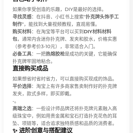
如果你享受创造的乐趣，DIY是最好的选择。
寻找灵感
：在抖音、小红书上搜索"
扑克牌头饰手工
制作
"，能找到大量视频教程，直观易懂。
购买材料
：在淘宝等平台可以买到
DIY材料材料
包
，通常内含迷你扑克牌、发夹和胶水，价格实惠
（参考参考价3-10元），非常适合入门。
必备工具
：一把
热熔胶枪
是成功的关键，它能确保
扑克牌牢固地粘合。
直接购买成品
如果想省时省时省力，可以直接购买现成的饰品。
平价选择
：淘宝上有许多商家售卖制作好的扑克牌
发夹，款式多样，即买即戴。
-。
高端之选
：一些设计师品牌还将扑克牌元素融入高
级珠宝中，例如用贵金属和宝石打造扑克花色的耳
坠、项链等，适合追求独特质感和品质的消费者。
✨ 进阶创意与搭配建议