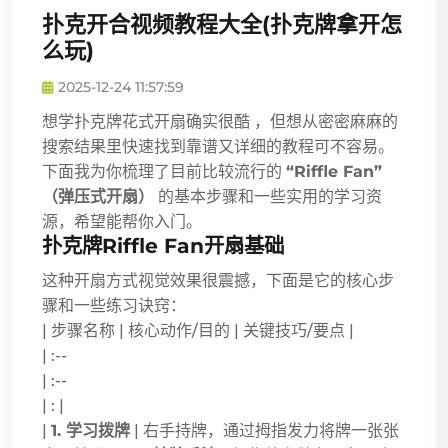
扑克开合视频教程大全(扑克牌拿开怎
么玩)
2025-12-24 11:57:59
想学扑克牌花式开扇确实很酷 ，但想从密密麻麻的
搜索结果里快速找到靠谱又详细的教程可不容易。
下面我为你梳理了目前比较流行的
“Riffle Fan”
（弹压式开扇）
的基本步骤和一些实用的学习资
源，希望能帮你入门。
扑克牌Riffle Fan开扇基础
这种开扇方式视觉效果很震撼，下面是它的核心步
骤和一些练习诀窍：
| 步骤名称 | 核心动作/目的 | 关键技巧/要点 |
| :--
| :--
| : |
|
1. 学习拨牌
| 右手持牌，通过拇指发力将牌一张张