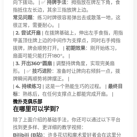
向下拨动。 | ✅
持牌手法
：拇指放在牌左下角，食
指抵住左长边，其余三指放牌上边。
常见问题
：练习时牌很容易弹出去或散落一地，这
很正常，需要耐心。 |
|
2. 尝试开扇
| 在拨牌基础上，伸出左手食指，用指
甲盖顶住牌上边的中间作为支撑点，同时右手拇指
拨牌，牌会顺势打开。 |
初期效果
：刚开始练习，
扇面可能只能打开180°。 |
|
3. 开出360°圆扇
| 调整持牌角度，实现完美扇
形。 | ✅
技巧进阶
：准备时让牌向右倾斜一点，拨
牌瞬间再顺势将牌摆正。 |
|
4. 持续练习
| 这是一个熟能生巧的过程。 |
最终目
标
：熟练后，在任何支撑点上都能完成开扇。 |
微扑克俱乐部
在哪里可以学到？
除了上面介绍的基础手法，你还可以通过以下平台
找到更多样、更详细的教学视频：
Bilibili (B站)
：许多花切和魔术爱好者会在这里分