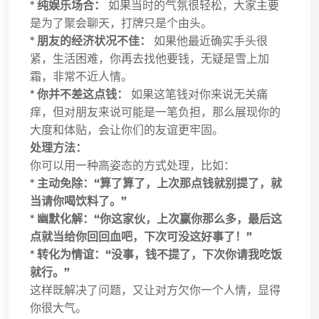
*
纯娱乐场合：
如果当时的气氛很轻松，大家主要
是为了聚会聊天，打牌只是个由头。
*
朋友的经济状况不佳：
如果他最近确实手头很
紧，生活困难，你再去找他要钱，无疑是雪上加
霜，非常不近人情。
*
你并不差这点钱：
如果这笔钱对你来说无关痛
痒，但对朋友来说可能是一笔负担，那么展现你的
大度和体贴，会让你们的友谊更牢固。
处理方法：
你可以用一种高姿态的方式处理，比如：
*
主动免除：“算了算了，上次那点钱就别提了，就
当请你喝饮料了。”
*
幽默化解：“你这家伙，上次赢你那么多，最后这
点就当给你回回血吧，下次可没这好事了！”
*
转化为情谊：“没事，钱不提了，下次你请我吃饭
就行。”
这样既解决了问题，又让对方欠你一个人情，显得
你很大气。