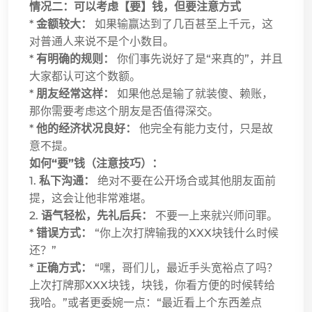
情况二：可以考虑【要】钱，但要注意方式
*
金额较大：
如果输赢达到了几百甚至上千元，这
对普通人来说不是个小数目。
*
有明确的规则：
你们事先说好了是“来真的”，并且
大家都认可这个数额。
*
朋友经常这样：
如果他总是输了就装傻、赖账，
那你需要考虑这个朋友是否值得深交。
*
他的经济状况良好：
他完全有能力支付，只是故
意不提。
如何“要”钱（注意技巧）：
1.
私下沟通：
绝对不要在公开场合或其他朋友面前
提，这会让他非常难堪。
2.
语气轻松，先礼后兵：
不要一上来就兴师问罪。
*
错误方式：
“你上次打牌输我的XXX块钱什么时候
还？”
*
正确方式：
“嘿，哥们儿，最近手头宽裕点了吗？
上次打牌那XXX块钱，块钱，你看方便的时候转给
我哈。”或者更委婉一点：“最近看上个东西差点