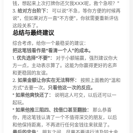
钱，想起来上次打牌你还欠我XXX呢，救个急呗？”
3.
给对方台阶下：
可以说“不急，等你方便的时候再
说”，但如果对方一直“不方便”，你就需要重新评估
这段关系了。
总结与最终建议
综合考虑，给你一个最稳妥的建议：
把这笔钱看作是“看清一个人”的成本。
1.
优先选择“不要”：
对于小额输赢，强烈建议你大
方一点，主动表示算了。这能为你赢得更好的名声
和更稳固的友谊。
2.
如果金额让你实在无法释怀：
按照上面教的“温和
方式”去要一次。
只看他这一次的反应。
*
如果他爽快还了：
说明这人可交，以后还可以一
起玩。
*
如果他推三阻四、找借口甚至翻脸：
那么恭喜
你，用这笔钱认清了一个不值得深交的朋友，以后
和他保持距离，不再进行任何金钱往来就是了。
最后的忠告：
朋友之间，尽量不要进行涉及较大金