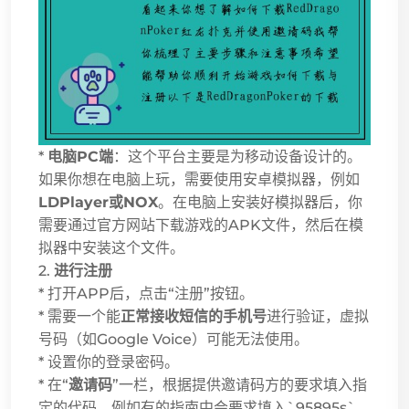
*
电脑PC端
：这个平台主要是为移动设备设计的。
如果你想在电脑上玩，需要使用安卓模拟器，例如
LDPlayer或NOX
。在电脑上安装好模拟器后，你
需要通过官方网站下载游戏的APK文件，然后在模
拟器中安装这个文件。
2.
进行注册
* 打开APP后，点击“注册”按钮。
* 需要一个能
正常接收短信的手机号
进行验证，虚拟
号码（如Google Voice）可能无法使用。
* 设置你的登录密码。
* 在“
邀请码
”一栏，根据提供邀请码方的要求填入指
定的代码，例如有的指南中会要求填入`95895s`。