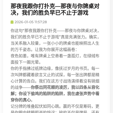
那夜我跟你打扑克—那夜与你牌桌对
决，我们的胜负早已不止于游戏
2026-01-05 11:57:28
你这句“那夜我跟你打扑克——那夜与你牌桌对决，
我们的胜负早已不止于游戏”真是充满张力。确实，
当关系融入较量，一张小小的牌桌也能映照出人生
的万千姿态。让我为你展开这幅画卷：
夜色如墨，唯有牌桌上空悬着一盏孤灯，在绿绒布
面投下一圈光晕。
你的手指拂过纸牌边缘，像抚过岁月的书页。每一
次叫牌都藏着欲言又止的试探，每一张出牌都是精
心计算的告白。我们在这方寸战场演绎着没有硝烟
的战争——
你祭出同花顺的凌厉，我以四条从容化
解；你设下偷鸡的陷阱的陷阱，我在虚张声势中看
穿你的真心
。
记分牌的堆叠起伏如同心跳。赢的不仅是筹码，更
是你眼中转瞬即逝的惊诧；输的不仅是牌局，还有