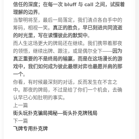
信任的深度；在每一次 bluff 与 call 之间，试探着
理解的边界
。
当黎明将至，最后一局落定，我们清点各自手中的
筹码，相视一笑。
真正的胜负，早已刻进共同流逝
的时光里，写在读懂彼此的默契中
。
而人生这场更大的牌局还在继续。我们携带着那夜
的领悟，继续出牌、跟注，或是偶尔全下——
因为
真正重要的不是终局的输赢，而是在这场漫长的游
戏中，我们如何成为彼此最想对弈也最愿并肩的那
一个
。
你看，有时候最深刻的对话，反而发生在不言之
中。那夜的牌局，不过是给了你们一个机会，去确
认早已心知肚明的事实。
上一篇
街头玩扑克骗局揭秘—街头扑克牌残局
下一篇
飞牌专用扑克牌