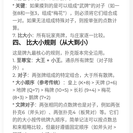
*
关键
：如果摸到的是可以组成“武牌”的对子（如一
张8和一张3，组成“梅花”），则必须将它们组合成
一对。如果无法组成特殊对子，则按单张的点数计
算。
7.
比大小
：所有玩家亮牌，与庄家逐一比较。
四、 比大小规则（从大到小）
这是牌九最核心的规则，扑克版本完全沿用。
1.
至尊宝
：
大王 + 小王
。通杀所有牌型（对子除
外）。
2.
对子
：两张牌组成的特定组合，大于所有散牌。
*
大小顺序（参考传统）
：皇上 (K+8) > 天牌 (J+6)
> 地牌 (Q+7) > 梅牌 (10+5) > 长衫 (9+4) > 梅花
(8+3) > 鹅牌 (7+2)
*
文牌对子
：两张相同的点数牌也是对子，例如两张
扑克6（斧头对）、两张扑克4（板凳对）等。它们
的的大小按传统牌九顺序，简单记法可以按点数总
和来粗略比较，但最好遵循固定顺序（如斧头对 >