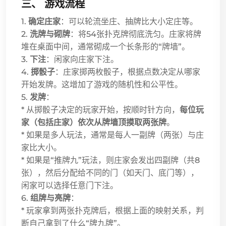
三、 游戏流程
1.
确定庄家
：可以轮流坐庄、抽牌比大小定庄等。
2.
洗牌与砌牌
：将54张扑克牌彻底洗匀。庄家将牌
堆在桌面中间，通常砌成一个长条形的“牌墙”。
3.
下注
：闲家向庄家下注。
4.
掷骰子
：庄家掷两枚骰子，根据点数决定从哪家
开始发牌。这增加了游戏的随机性和公平性。
5.
发牌
：
* 从掷骰子决定的玩家开始，按顺时针方向，
每位玩
家（包括庄家）依次从牌墙顶摸取两张牌
。
* 如果是多人玩法，通常是每人一副牌（两张）与庄
家比大小。
* 如果是“推牌九”玩法，则庄家会发出四副牌（共8
张），然后分配给不同的门（如天门、底门等），
闲家可以选择任意门下注。
6.
组牌与亮牌
：
* 玩家拿到两张扑克牌后，根据上面的映射关系，判
断自己拿到了什么“牌九牌”。