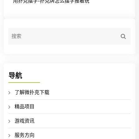
用扑克摆字-扑克牌怎么摆字推着玩
导航
了解微扑克下载
精品项目
游戏资讯
服务方向