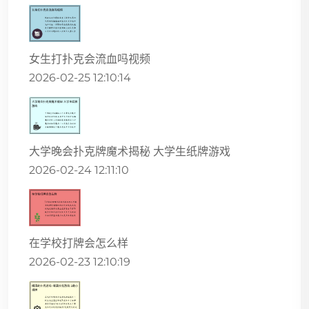
女生打扑克会流血吗视频
2026-02-25 12:10:14
大学晚会扑克牌魔术揭秘 大学生纸牌游戏
2026-02-24 12:11:10
在学校打牌会怎么样
2026-02-23 12:10:19