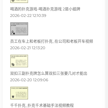
喝酒的扑克游戏-喝酒扑克游戏 2是小姐牌
2026-02-22 12:10:39
员工在车上和老板打扑克_在公司和老板开车视频
2026-02-21 12:13:20
双扣三副扑克牌怎么算双扣三张要几对才能出
2026-02-20 12:09:06
千千扑克_扑克千术基础手法视频教程