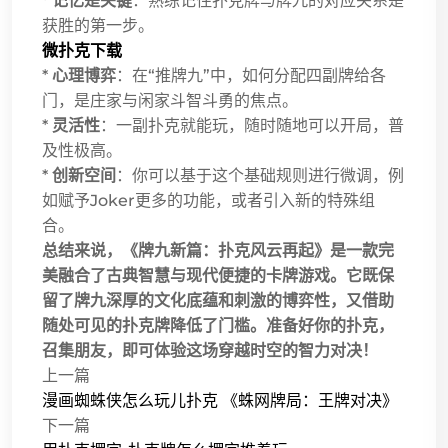
*
记忆是关键
：熟练记住扑克牌与牌九的对应关系是
获胜的第一步。
微扑克下载
*
心理博弈
：在“推牌九”中，如何分配四副牌给各
门，是庄家与闲家斗智斗勇的焦点。
*
灵活性
：一副扑克就能玩，随时随地可以开局，普
及性极高。
*
创新空间
：你可以基于这个基础规则进行微调，例
如赋予Joker更多的功能，或者引入新的特殊组
合。
总结来说，《牌九新篇：扑克风云再起》是一款完
美融合了古典智慧与现代便捷的卡牌游戏。它既保
留了牌九深厚的文化底蕴和刺激的博弈性，又借助
随处可见的扑克牌降低了门槛。准备好你的扑克，
召集朋友，即可体验这场穿越时空的智力对决！
上一篇
漫画蜘蛛侠怎么玩儿扑克 《蛛网牌局：王牌对决》
下一篇