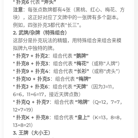
*
扑克6
代表
“斧头”
注意
：每张点数牌都有4张（黑桃、红心、梅花、方
块），这正好对应了文牌中的一张牌有多个副本。
例如，四张扑克3都代表“长三”。
2. 武牌/杂牌（特殊组合）
这部分是扑克玩法的精髓，用特殊组合来组合来模
拟牌九中独特的牌。
*
扑克7 + 扑克2
：组合代表
“鹅牌”
*
扑克8 + 扑克3
：组合代表
“梅花”
（或称“人牌”）
*
扑克9 + 扑克4
：组合代表
“长衫”
（或称“虎头”）
*
扑克10 + 扑克5
：组合代表
“梅牌”
*
扑克J + 扑克6
：组合代表
“天牌
”（因为J=11，
6=6，11+6=17，接近天牌点数）
*
扑克Q + 扑克7
：组合代表
“地牌
”（Q=12，7=7，
12+7=19）
*
扑克K + 扑克8
：组合代表
“皇上”
（K=13，8=8，
13+8=21）
3. 王牌（大小王）