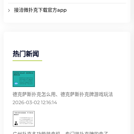
接洽微扑克下载官方app
热门新闻
德克萨斯扑克怎么用、德克萨斯扑克牌游戏玩法
2026-03-02 12:16:14