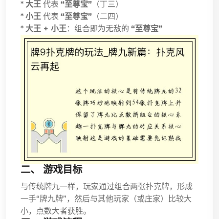
*
大王
代表
“至尊宝”
（丁三）
*
小王
代表
“至尊宝”
（二四）
*
大王 + 小王
：组合即为无敌的
“至尊宝”
二、 游戏目标
与传统牌九一样，玩家通过组合两张扑克牌，形成
一手“牌九牌”，然后与其他玩家（或庄家）比较大
小，点数大者获胜。