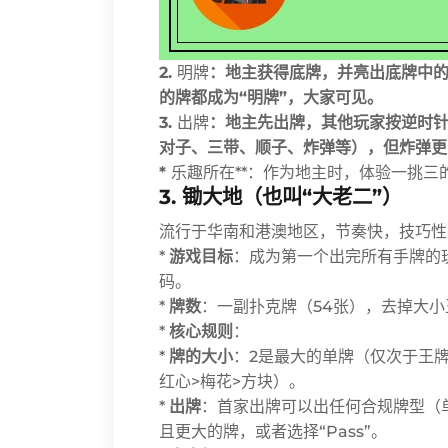
2.
明牌
：地主获得底牌，并亮出底牌中
的牌都成为“明牌”，大家可见。
3.
出牌
：地主先出牌，其他玩家按逆时
对子、三带、顺子、炸弹等），但炸弹更
*
乐趣所在**：作为地主时，体验一挑
3. 锄大地（也叫“大老二”）
流行于华南和港澳地区，节奏快，技巧性
*
游戏目标
：成为第一个出完所有手牌的
码。
*
牌数
：一副扑克牌（54张），去掉大小
*
核心规则
：
*
牌的大小
：2是最大的单牌（仅次于王牌
红心>梅花>方块）。
*
出牌
：首家出牌可以出任何合规牌型（
且更大的牌，或者选择“Pass”。