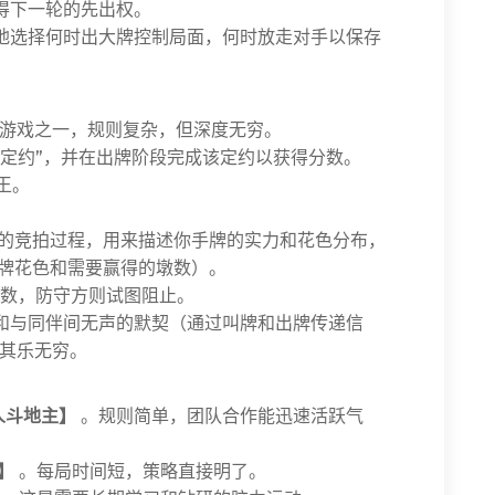
得下一轮的先出权。
地选择何时出大牌控制局面，何时放走对手以保存
游戏之一，规则复杂，但深度无穷。
“定约”，并在出牌阶段完成该定约以获得分数。
王。
的竞拍过程，用来描述你手牌的实力和花色分布，
将牌花色和需要赢得的墩数）。
墩数，防守方则试图阻止。
和与同伴间无声的默契（通过叫牌和出牌传递信
其乐无穷。
人斗地主】
。规则简单，团队合作能迅速活跃气
】
。每局时间短，策略直接明了。