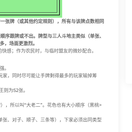
的一张牌（或其他约定规则），所有与该牌点数相同
针顺序跟牌或不出。牌型与三人斗地主类似（单张、
多，场面更激烈。
三的快感；作为农民时，与临时盟友的微妙配合。
强。
玩家，同时尽可能让手牌剩得最多的玩家输掉筹
王则为52张。
），所以叫“大老二”。花色也有大小顺序（黑桃>
单张、对子、顺子、三条等），下家必须出同类型