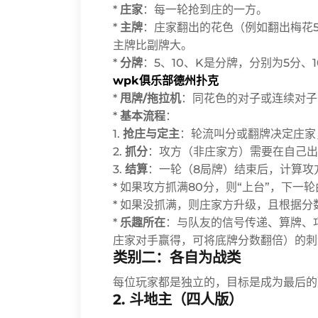
*
庄家
：每一轮抢到庄的一方。
*
主牌
：庄家翻出的花色（例如翻出梅花
主牌比副牌大。
*
分牌
：5、10、K是分牌，分别为5分、1
wpk俱乐部德州扑克
*
甩牌/拖拉机
：同花色的对子或连续对子
*
基本流程
：
1.
抢庄与定主
：轮流叫分或翻牌决定庄家
2.
抓分
：攻方（非庄家方）需要在自己出
3.
结算
：一轮（8局牌）结束后，计算攻
* 如果攻方抓满80分，则“上台”，下一
* 如果没抓满，则庄家方升级，且根据分
*
乐趣所在
：与队友的信号传递、算牌、
庄家对手赢得，可将底牌分数翻倍）的刺
类别二：各自为战类
每位玩家都是独立的，目标是成为最后的
2. 斗地主（四人版）