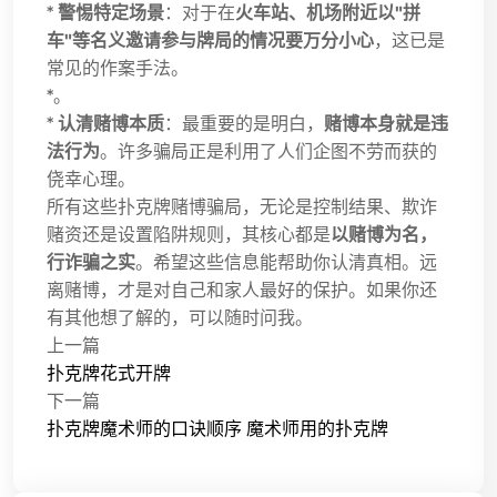
*
警惕特定场景
：对于在
火车站、机场附近以"拼
车"等名义邀请参与牌局的情况要万分小心
，这已是
常见的作案手法。
*。
*
认清赌博本质
：最重要的是明白，
赌博本身就是违
法行为
。许多骗局正是利用了人们企图不劳而获的
侥幸心理。
所有这些扑克牌赌博骗局，无论是控制结果、欺诈
赌资还是设置陷阱规则，其核心都是
以赌博为名，
行诈骗之实
。希望这些信息能帮助你认清真相。远
离赌博，才是对自己和家人最好的保护。如果你还
有其他想了解的，可以随时问我。
上一篇
扑克牌花式开牌
下一篇
扑克牌魔术师的口诀顺序 魔术师用的扑克牌