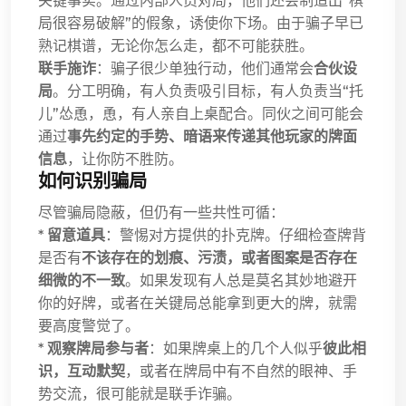
关键事实。通过内部人员对局，他们还会制造出“棋
局很容易破解”的假象，诱使你下场。由于骗子早已
熟记棋谱，无论你怎么走，都不可能获胜。
联手施诈
：骗子很少单独行动，他们通常会
合伙设
局
。分工明确，有人负责吸引目标，有人负责当“托
儿”怂恿，恿，有人亲自上桌配合。同伙之间可能会
通过
事先约定的手势、暗语来传递其他玩家的牌面
信息
，让你防不胜防。
如何识别骗局
尽管骗局隐蔽，但仍有一些共性可循：
*
留意道具
：警惕对方提供的扑克牌。仔细检查牌背
是否有
不该存在的划痕、污渍，或者图案是否存在
细微的不一致
。如果发现有人总是莫名其妙地避开
你的好牌，或者在关键局总能拿到更大的牌，就需
要高度警觉了。
*
观察牌局参与者
：如果牌桌上的几个人似乎
彼此相
识，互动默契
，或者在牌局中有不自然的眼神、手
势交流，很可能就是联手诈骗。