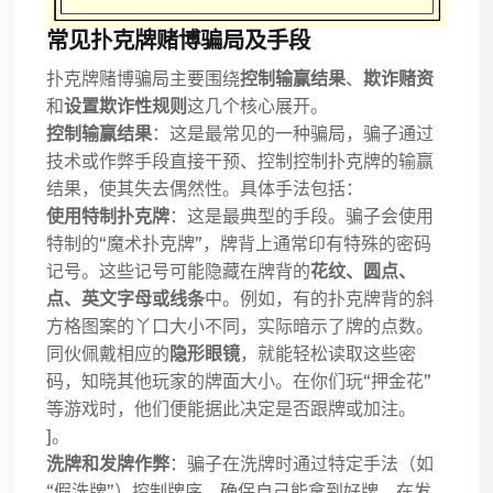
常见扑克牌赌博骗局及手段
扑克牌赌博骗局主要围绕
控制输赢结果
、
欺诈赌资
和
设置欺诈性规则
这几个核心展开。
控制输赢结果
：这是最常见的一种骗局，骗子通过
技术或作弊手段直接干预、控制控制扑克牌的输赢
结果，使其失去偶然性。具体手法包括：
使用特制扑克牌
：这是最典型的手段。骗子会使用
特制的“魔术扑克牌”，牌背上通常印有特殊的密码
记号。这些记号可能隐藏在牌背的
花纹、圆点、
点、英文字母或线条
中。例如，有的扑克牌背的斜
方格图案的丫口大小不同，实际暗示了牌的点数。
同伙佩戴相应的
隐形眼镜
，就能轻松读取这些密
码，知晓其他玩家的牌面大小。在你们玩“押金花”
等游戏时，他们便能据此决定是否跟牌或加注。
]。
洗牌和发牌作弊
：骗子在洗牌时通过特定手法（如
“假洗牌”）控制牌序，确保自己能拿到好牌。在发