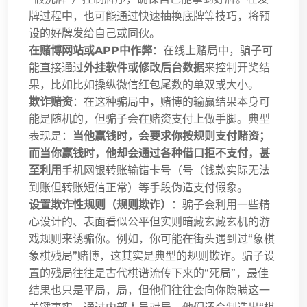
牌过程中，也可能通过快速抽换底牌等技巧，将预
设的好牌发给自己或同伙。
在赌博网站或APP中作弊
：在线上赌局中，骗子可
能直接通过
外挂软件或修改后台数据
来控制开奖结
果，比如比如操纵微信红包尾数的单双或大小。
欺诈赌资
：在这种骗局中，赌博的输赢结果本身可
能是随机的，但骗子会在赌资支付上做手脚。典型
表现是：
当他赢钱时，会要求你按规则支付赌资；
而当你赢钱时，他却会通过各种借口拒不支付，甚
至利用
手机网银转账输错卡号（号（钱款实际无法
到账但转账短信正常）等手段伪造支付假象。
设置欺诈性规则（规则欺诈）
：骗子会利用一些精
心设计的、表面看似公平但实则暗藏玄藏玄机的游
戏规则来诱骗你。例如，你可能在街头遇到过“象棋
象棋残局”赌博，这其实是典型的规则欺诈。骗子设
置的残局往往是古代棋谱流传下来的“死局”，最佳
结果也只是平局，局，但他们往往会向你隐瞒这一