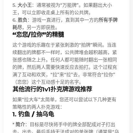
5.
大小王
：通常被视为“万能牌”。如果翻出大小
王，可以立即收走桌上所有的公共牌。
6.
胜负
：游戏一直进行，直到其中一方的
所有手牌
耗尽
，另一方即获胜。
“恋您/拉你”的精髓
这个游戏的乐趣在于紧张刺激的“拍牌”瞬间。当连
续翻出的牌都不一样时，公共牌堆会越积越高，紧
张感也随之上升。任何人都可能随时翻出一张相同
的牌，然后两人需要快速反应去拍打。这个过程充
满了互动和欢笑，“拉”来“拉”去，非常符合“拉你”
（恋您）这个互动感十足的名字。
其他流行的1v1扑克牌游戏推荐
如果“拉大车”太简单，您还可以尝试以下几种更有
策略性的两人扑克游戏：
1.
钓鱼 / 抽乌龟
*
简介
：目标是尽快将手中的牌全部配成对子打出
去。出去。最后手持无法成对的单张牌（通常是“乌