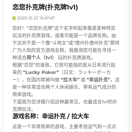
恋您扑克牌(扑克牌1v1)
2025-12-22 13:47:47
您好！“恋您扑克牌”这个名字听起来像是某种特定
玩法的扑克牌游戏，或者可能是一个品牌名称。由
于这并不是一个像“斗地主”或“德州扑德州扑克”那样
广为人知的官方游戏名称，我推测您可能在寻找一
种适合
两个人（1v1）
玩的扑克牌游戏。
根据“恋您”的谐音，它很可能指的是从日本流行起
来的
“Lucky Poker”
（日文：ラッキーポーカ
ー），在国内常被叫做
“拉大车”
或
“幸运扑克”
。这
是一种非常适合两个人休闲娱乐、带有运气成分的
简单游戏。
下面我为您详细介绍这种最常见、也最适合1v1的扑
克牌玩法。
游戏名称：幸运扑克 / 拉大车
这是一个非常简单的游戏，主要考验运气和一点点