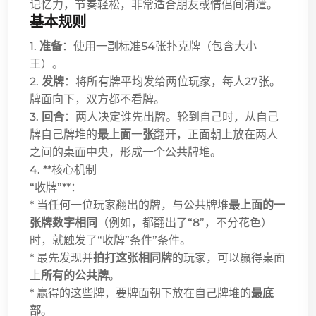
记忆力，节奏轻松，非常适合朋友或情侣间消遣。
基本规则
1.
准备
：使用一副标准54张扑克牌（包含大小
王）。
2.
发牌
：将所有牌平均发给两位玩家，每人27张。
牌面向下，双方都不看牌。
3.
回合
：两人决定谁先出牌。轮到自己时，从自己
牌自己牌堆的
最上面一张
翻开，正面朝上放在两人
之间的桌面中央，形成一个公共牌堆。
4. **核心机制
“收牌”**：
* 当任何一位玩家翻出的牌，与公共牌堆
最上面的一
张牌数字相同
（例如，都翻出了“8”，不分花色）
时，就触发了“收牌”条件”条件。
* 最先发现并
拍打这张相同牌
的玩家，可以赢得桌面
上
所有的公共牌
。
* 赢得的这些牌，要牌面朝下放在自己牌堆的
最底
部
。