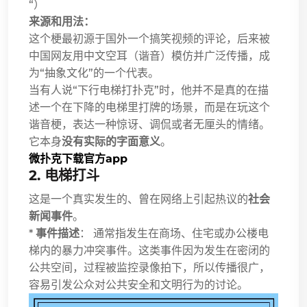
“）
来源和用法：
这个梗最初源于国外一个搞笑视频的评论，后来被
中国网友用中文空耳（谐音）模仿并广泛传播，成
为“抽象文化”的一个代表。
当有人说“下行电梯打扑克”时，他并不是真的在描
述一个在下降的电梯里打牌的场景，而是在玩这个
谐音梗，表达一种惊讶、调侃或者无厘头的情绪。
它本身
没有实际的字面意义
。
微扑克下载官方app
2. 电梯打斗
这是一个真实发生的、曾在网络上引起热议的
社会
新闻事件
。
*
事件描述
： 通常指发生在商场、住宅或办公楼电
梯内的暴力冲突事件。这类事件因为发生在密闭的
公共空间，过程被监控录像拍下，所以传播很广，
容易引发公众对公共安全和文明行为的讨论。