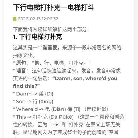
下行电梯打扑克—电梯打斗
2026-02-13 12:06:32
下面我将为您详细解析这两个部分：
1. 下行电梯打扑克
这其实是一个
谐音梗
，来源于一段非常著名的网络
抽象文化。
*
原句
： “弟，行，电梯，打扑克。”
*
谐音
： 这句话快速连读起来，发音，发音非常像
英语的一句脏话：
“Damn, son, where‘d you
find this?”
* Damn -> 弟 (Dì)
* Son -> 行 (Xíng)
* Where‘d -> 电 (Diàn) 梯 (Tī) （连读近似）
* This -> 打扑克 (Dǎ Pūkè) （这是一个意译和创造
性的转换，因为”This“和”打扑克“在意义上毫无关
联，是早期网友为了完成整个句子而创造的”空耳